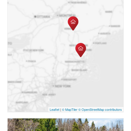
Leaflet
|
© MapTiler
© OpenStreetMap contributors