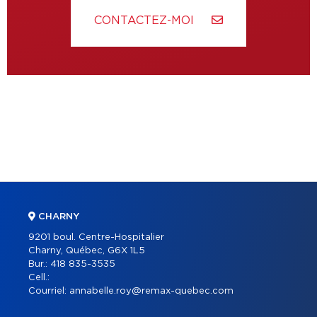
CONTACTEZ-MOI
CHARNY
9201 boul. Centre-Hospitalier
Charny, Québec, G6X 1L5
Bur.:
418 835-3535
Cell.:
Courriel:
annabelle.roy@remax-quebec.com