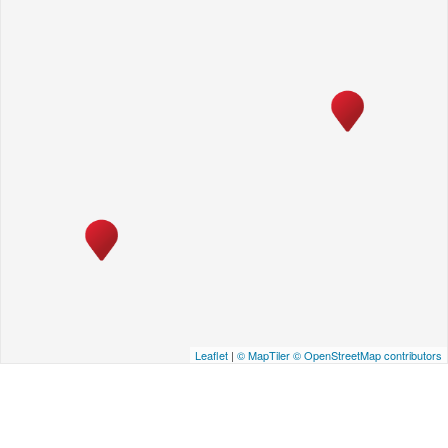
Leaflet
|
© MapTiler
© OpenStreetMap contributors