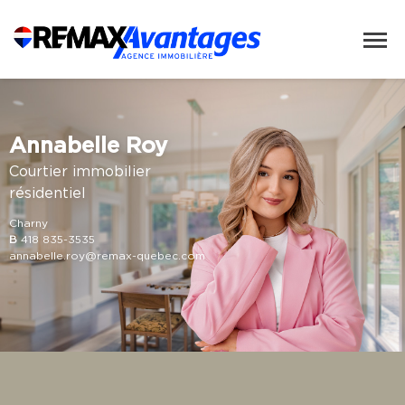
Annabelle Roy
Courtier immobilier
résidentiel
Charny
B
418 835-3535
annabelle.roy@remax-quebec.com