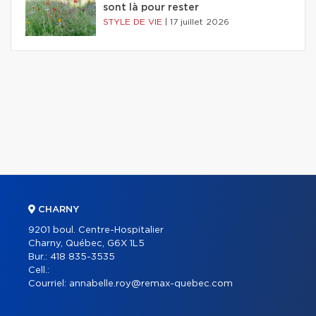
sont là pour rester
STYLE DE VIE
|
17 juillet 2026
CHARNY
9201 boul. Centre-Hospitalier
Charny, Québec, G6X 1L5
Bur.:
418 835-3535
Cell.:
Courriel:
annabelle.roy@remax-quebec.com