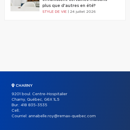
plus que d'autres en été?
STYLE DE VIE
|
24 juillet 2026
CHARNY
9201 boul. Centre-Hospitalier
Charny, Québec, G6X 1L5
Bur.:
418 835-3535
Cell.:
Courriel:
annabelle.roy@remax-quebec.com